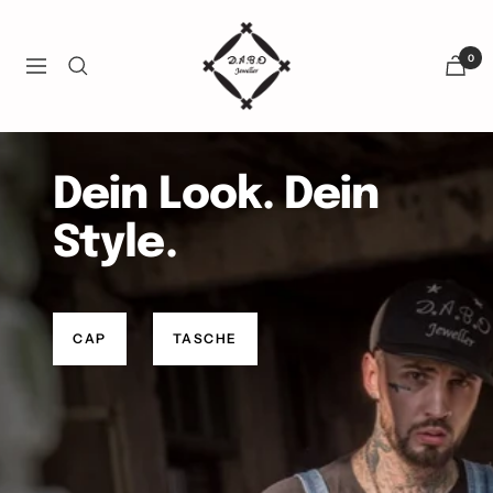
Direkt
zum
D.A.B.O
0
Inhalt
Navigation
Jeweller
Dein Look. Dein
Style.
CAP
TASCHE